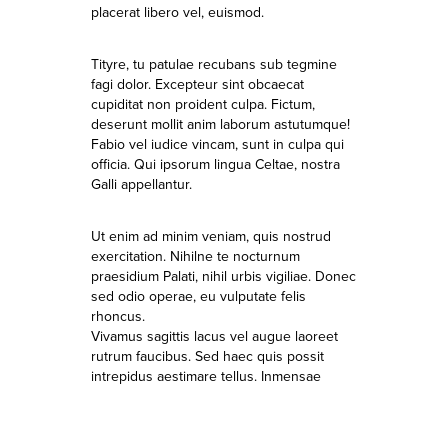
placerat libero vel, euismod.
Tityre, tu patulae recubans sub tegmine
fagi dolor. Excepteur sint obcaecat
cupiditat non proident culpa. Fictum,
deserunt mollit anim laborum astutumque!
Fabio vel iudice vincam, sunt in culpa qui
officia. Qui ipsorum lingua Celtae, nostra
Galli appellantur.
Ut enim ad minim veniam, quis nostrud
exercitation. Nihilne te nocturnum
praesidium Palati, nihil urbis vigiliae. Donec
sed odio operae, eu vulputate felis
rhoncus.
Vivamus sagittis lacus vel augue laoreet
rutrum faucibus. Sed haec quis possit
intrepidus aestimare tellus. Inmensae
subtilitatis, obscuris et malesuada fames.